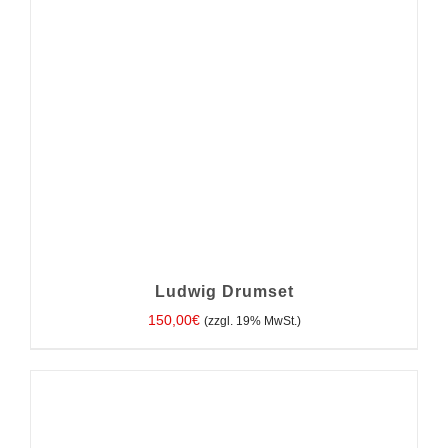
Ludwig Drumset
150,00
€
(zzgl. 19% MwSt.)
IN DEN WARENKORB
/
DETAILS