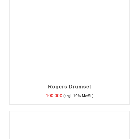
Rogers Drumset
100,00
€
(zzgl. 19% MwSt.)
IN DEN WARENKORB
/
DETAILS