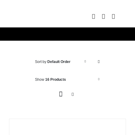
Skip
to
content
Sort by
Default Order
Show
16 Products