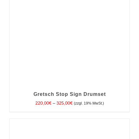
Gretsch Stop Sign Drumset
220,00
€
–
325,00
€
(zzgl. 19% MwSt.)
AUSFÜHRUNG WÄHLEN
/
DETAILS