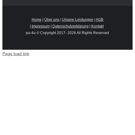
Home
|
Über uns
|
Unsere Leistungen
|
AGB
|
Impressum
|
Datenschutzerklärung
|
Kontakt
pa-4u © Copyright 2017-
2026 All Rights Reserved
Page load link