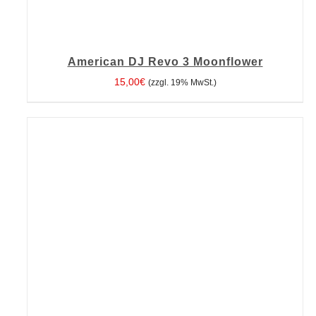
American DJ Revo 3 Moonflower
15,00
€
(zzgl. 19% MwSt.)
IN DEN WARENKORB
/
DETAILS