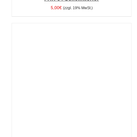
5,00
€
(zzgl. 19% MwSt.)
IN DEN WARENKORB
/
DETAILS