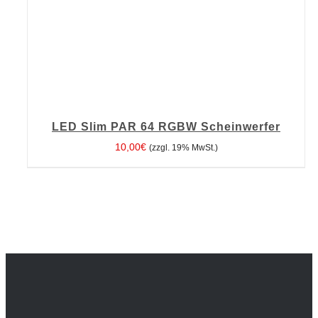
LED Slim PAR 64 RGBW Scheinwerfer
10,00
€
(zzgl. 19% MwSt.)
IN DEN WARENKORB
/
DETAILS