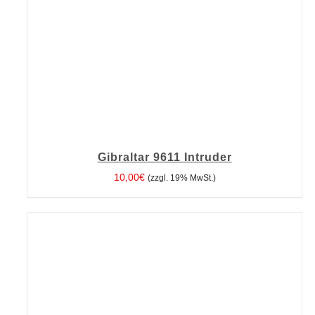
Gibraltar 9611 Intruder
10,00
€
(zzgl. 19% MwSt.)
IN DEN WARENKORB
/
DETAILS