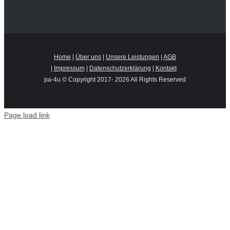
Home
|
Über uns
|
Unsere Leistungen
|
AGB
|
Impressum
|
Datenschutzerklärung
|
Kontakt
pa-4u © Copyright 2017-
2026 All Rights Reserved
Page load link