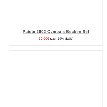
Paiste 2002 Cymbals Becken Set
80,00
€
(zzgl. 19% MwSt.)
IN DEN WARENKORB
/
DETAILS