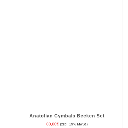
IN DEN WARENKORB
/
DETAILS
Anatolian Cymbals Becken Set
60,00
€
(zzgl. 19% MwSt.)