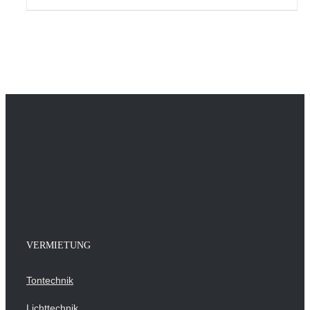
IN DEN WARENKORB
/
DETAILS
VERMIETUNG
Tontechnik
Lichttechnik