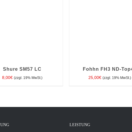
Shure SM57 LC
Fohhn FH3 ND-Top
8,00
€
25,00
€
(zzgl. 19% MwSt.)
(zzgl. 19% MwSt.)
EN WARENKORB
/
DETAILS
IN DEN WARENKORB
/
DE
TUNG
LEISTUNG