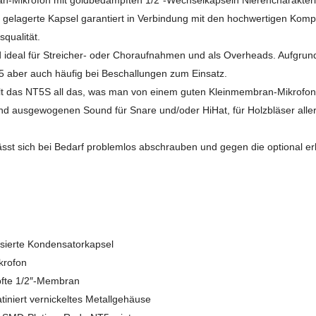
-Mikrofon mit goldbedampften 1/2″-Wechselkapseln Nierencharakteristi
h gelagerte Kapsel garantiert in Verbindung mit den hochwertigen Ko
qualität.
d ideal für Streicher- oder Choraufnahmen und als Overheads. Aufgru
aber auch häufig bei Beschallungen zum Einsatz.
llt das NT5S all das, was man von einem guten Kleinmembran-Mikrofon 
nd ausgewogenen Sound für Snare und/oder HiHat, für Holzbläser aller
ässt sich bei Bedarf problemlos abschrauben und gegen die optional e
isierte Kondensatorkapsel
krofon
fte 1/2″-Membran
tiniert vernickeltes Metallgehäuse