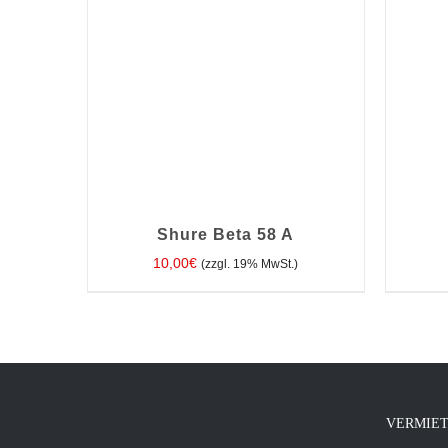
Shure Beta 58 A
10,00
€
(zzgl. 19% MwSt.)
IN DEN WARENKORB
/
DETAILS
IN D
VERMIE