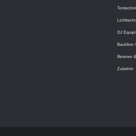
Tontechni
Lichttechn
DJ Equip
Backline 
Beamer &
Zubehör