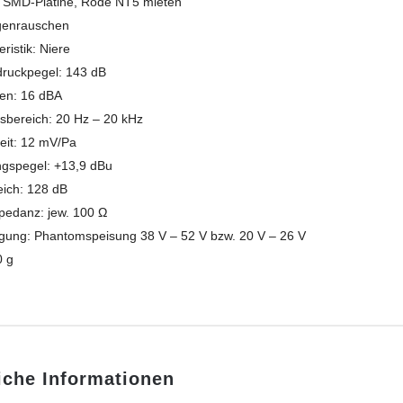
 SMD-Platine, Rode NT5 mieten
genrauschen
ristik: Niere
druckpegel: 143 dB
en: 16 dBA
sbereich: 20 Hz – 20 kHz
eit: 12 mV/Pa
gspegel: +13,9 dBu
ich: 128 dB
edanz: jew. 100 Ω
gung: Phantomspeisung 38 V – 52 V bzw. 20 V – 26 V
0 g
iche Informationen