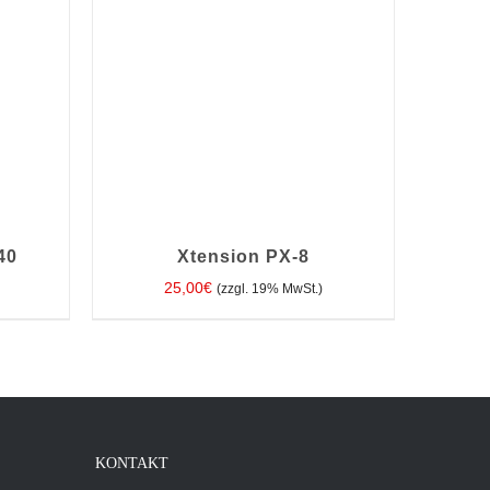
40
Xtension PX-8
25,00
€
(zzgl. 19% MwSt.)
TAILS
IN DEN WARENKORB
/
DETAILS
KONTAKT