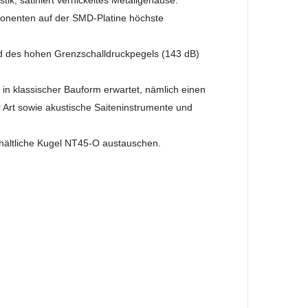
k, satiniert vernickeltes Metallgehäuse.
mponenten auf der SMD-Platine höchste
nd des hohen Grenzschalldruckpegels (143 dB)
in klassischer Bauform erwartet, nämlich einen
 Art sowie akustische Saiteninstrumente und
rhältliche Kugel NT45-O austauschen.