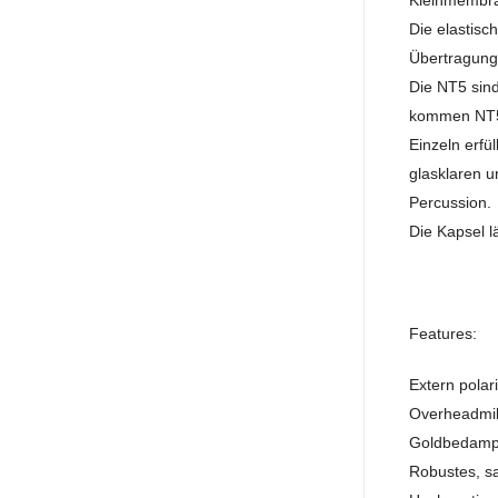
Kleinmembran
Die elastisc
Übertragungs
Die NT5 sin
kommen NT5 
Einzeln erfü
glasklaren u
Percussion.
Die Kapsel l
Features:
Extern polar
Overheadmi
Goldbedamp
Robustes, sa