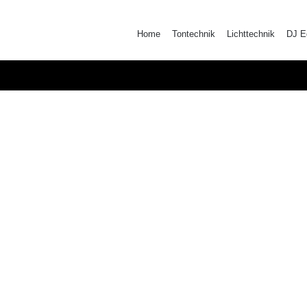
Skip
to
Home
Tontechnik
Lichttechnik
DJ E
content