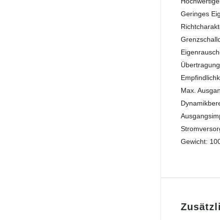
Hochwertige
Geringes Ei
Richtcharakte
Grenzschall
Eigenrausch
Übertragung
Empfindlichk
Max. Ausgan
Dynamikbere
Ausgangsimp
Stromversor
Gewicht: 10
Zusätzl