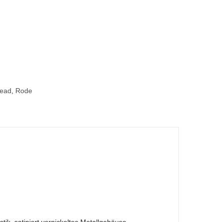
ead
,
Rode