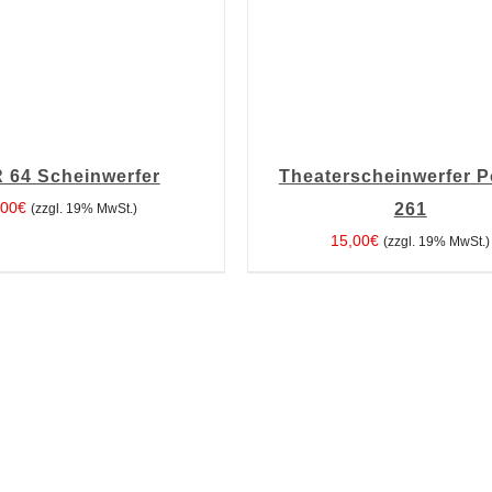
 64 Scheinwerfer
Theaterscheinwerfer P
,00
€
261
(zzgl. 19% MwSt.)
15,00
€
(zzgl. 19% MwSt.)
 WARENKORB
/
DETAILS
IN DEN WARENKORB
/
DE