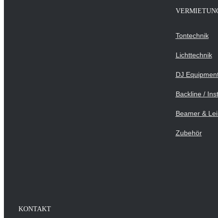
IN DEN WARENKORB
/
DETAILS
VERMIETUN
Tontechnik
Lichttechnik
DJ Equipmen
Backline / In
Beamer & Le
Zubehör
KONTAKT