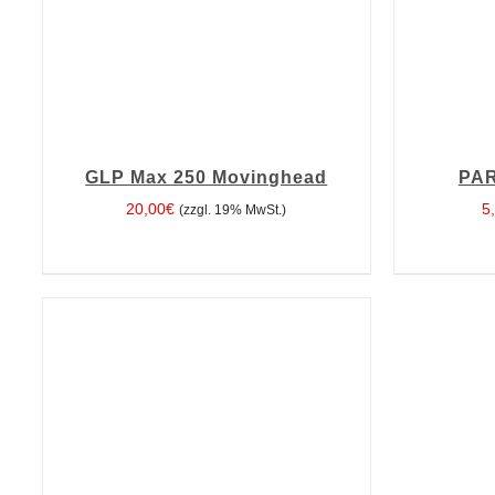
GLP Max 250 Movinghead
PAR
20,00
€
5
(zzgl. 19% MwSt.)
IN DEN WARENKORB
/
DETAILS
IN DEN