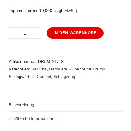
Tagesmietpreis: 10,00€ (zzgl. MwSt.)
IN DEN WARENKORB
Tama
Drumhocker
1st-
Chair
Artikelnummer:
DRUM-STZ-2
HT730B
Kategorien:
Backline
,
Hardware
,
Zubehör für Drums
Menge
Schlagwörter:
Drumset
,
Schlagzeug
Beschreibung
Zusätzliche Informationen