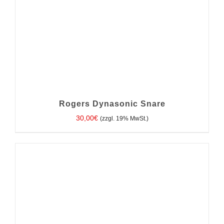
Rogers Dynasonic Snare
30,00
€
(zzgl. 19% MwSt.)
IN DEN WARENKORB
/
DETAILS