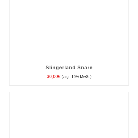
Slingerland Snare
30,00
€
(zzgl. 19% MwSt.)
IN DEN WARENKORB
/
DETAILS