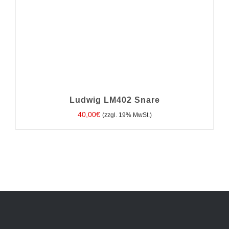
Ludwig LM402 Snare
40,00
€
(zzgl. 19% MwSt.)
IN DEN WARENKORB
/
DETAILS